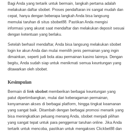
Bagi Anda yang tertarik untuk bermain, langkah pertama adalah
melakukan daftar sbobet. Proses pendaftaran ini sangat mudah dan
cepat, hanya dengan beberapa langkah Anda bisa langsung
memulai taruhan di situs sbobet88. Pastikan Anda mengisi
informasi yang akurat saat mendaftar dan melakukan deposit sesuai
dengan ketentuan yang berlaku.
Setelah berhasil mendaftar, Anda bisa langsung melakukan sbobet
login ke akun Anda dan mulai memilih jenis permainan yang ingin
dimainkan, seperti judi bola atau permainan kasino lainnya. Dengan
begitu, Anda sudah siap untuk menikmati semua keuntungan yang
ditawarkan oleh sbobet.
Kesimpulan
Bermain di
link sbobet
memberikan berbagai keuntungan yang
patut dipertimbangkan, mulai dari keberagaman permainan,
kenyamanan akses di berbagai platform, hingga tingkat keamanan
yang sangat baik. Ditambah dengan berbagai promosi menarik yang
bisa meningkatkan peluang menang Anda, sbobet menjadi pilihan
yang sangat tepat untuk para penggemar taruhan online. Jika Anda
tertarik untuk mencoba, pastikan untuk mengakses Clickbet88 dan