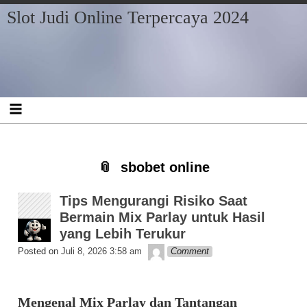
Skip
Skip
Skip
Skip
Skip
Slot Judi Online Terpercaya 2024
to
to
to
to
to
content
BLOCK-
BLOCK-
BLOCK-
BLOCK-
2
3
5
6
sbobet online
Tips Mengurangi Risiko Saat
Bermain Mix Parlay untuk Hasil
yang Lebih Terukur
Super
Posted on
Juli 8, 2026 3:58 am
Comment
Duper
Mengenal Mix Parlay dan Tantangan