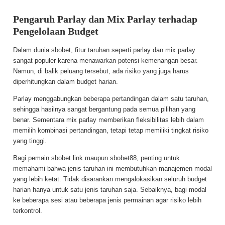
Pengaruh Parlay dan Mix Parlay terhadap
Pengelolaan Budget
Dalam dunia sbobet, fitur taruhan seperti parlay dan mix parlay
sangat populer karena menawarkan potensi kemenangan besar.
Namun, di balik peluang tersebut, ada risiko yang juga harus
diperhitungkan dalam budget harian.
Parlay menggabungkan beberapa pertandingan dalam satu taruhan,
sehingga hasilnya sangat bergantung pada semua pilihan yang
benar. Sementara mix parlay memberikan fleksibilitas lebih dalam
memilih kombinasi pertandingan, tetapi tetap memiliki tingkat risiko
yang tinggi.
Bagi pemain sbobet link maupun sbobet88, penting untuk
memahami bahwa jenis taruhan ini membutuhkan manajemen modal
yang lebih ketat. Tidak disarankan mengalokasikan seluruh budget
harian hanya untuk satu jenis taruhan saja. Sebaiknya, bagi modal
ke beberapa sesi atau beberapa jenis permainan agar risiko lebih
terkontrol.