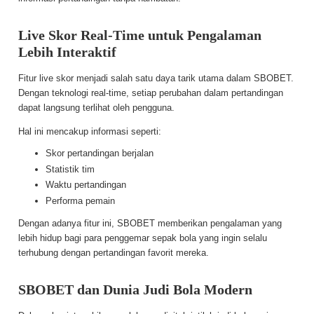
Live Skor Real-Time untuk Pengalaman
Lebih Interaktif
Fitur live skor menjadi salah satu daya tarik utama dalam SBOBET.
Dengan teknologi real-time, setiap perubahan dalam pertandingan
dapat langsung terlihat oleh pengguna.
Hal ini mencakup informasi seperti:
Skor pertandingan berjalan
Statistik tim
Waktu pertandingan
Performa pemain
Dengan adanya fitur ini, SBOBET memberikan pengalaman yang
lebih hidup bagi para penggemar sepak bola yang ingin selalu
terhubung dengan pertandingan favorit mereka.
SBOBET dan Dunia Judi Bola Modern