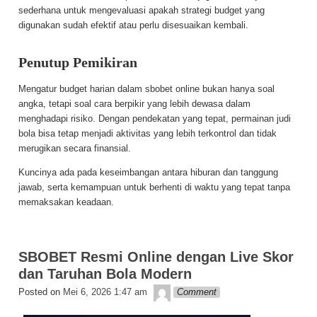
sederhana untuk mengevaluasi apakah strategi budget yang
digunakan sudah efektif atau perlu disesuaikan kembali.
Penutup Pemikiran
Mengatur budget harian dalam sbobet online bukan hanya soal
angka, tetapi soal cara berpikir yang lebih dewasa dalam
menghadapi risiko. Dengan pendekatan yang tepat, permainan judi
bola bisa tetap menjadi aktivitas yang lebih terkontrol dan tidak
merugikan secara finansial.
Kuncinya ada pada keseimbangan antara hiburan dan tanggung
jawab, serta kemampuan untuk berhenti di waktu yang tepat tanpa
memaksakan keadaan.
SBOBET Resmi Online dengan Live Skor
dan Taruhan Bola Modern
Super
Posted on
Mei 6, 2026 1:47 am
Comment
Duper