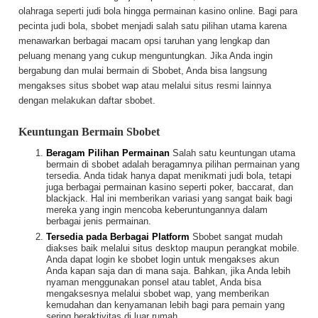
olahraga seperti judi bola hingga permainan kasino online. Bagi para
pecinta judi bola, sbobet menjadi salah satu pilihan utama karena
menawarkan berbagai macam opsi taruhan yang lengkap dan
peluang menang yang cukup menguntungkan. Jika Anda ingin
bergabung dan mulai bermain di Sbobet, Anda bisa langsung
mengakses situs sbobet wap atau melalui situs resmi lainnya
dengan melakukan daftar sbobet.
Keuntungan Bermain Sbobet
Beragam Pilihan Permainan
Salah satu keuntungan utama
bermain di sbobet adalah beragamnya pilihan permainan yang
tersedia. Anda tidak hanya dapat menikmati judi bola, tetapi
juga berbagai permainan kasino seperti poker, baccarat, dan
blackjack. Hal ini memberikan variasi yang sangat baik bagi
mereka yang ingin mencoba keberuntungannya dalam
berbagai jenis permainan.
Tersedia pada Berbagai Platform
Sbobet sangat mudah
diakses baik melalui situs desktop maupun perangkat mobile.
Anda dapat login ke sbobet login untuk mengakses akun
Anda kapan saja dan di mana saja. Bahkan, jika Anda lebih
nyaman menggunakan ponsel atau tablet, Anda bisa
mengaksesnya melalui sbobet wap, yang memberikan
kemudahan dan kenyamanan lebih bagi para pemain yang
sering beraktivitas di luar rumah.