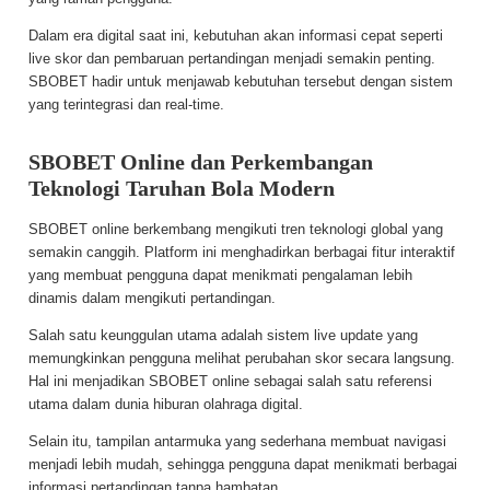
Dalam era digital saat ini, kebutuhan akan informasi cepat seperti
live skor dan pembaruan pertandingan menjadi semakin penting.
SBOBET hadir untuk menjawab kebutuhan tersebut dengan sistem
yang terintegrasi dan real-time.
SBOBET Online dan Perkembangan
Teknologi Taruhan Bola Modern
SBOBET online berkembang mengikuti tren teknologi global yang
semakin canggih. Platform ini menghadirkan berbagai fitur interaktif
yang membuat pengguna dapat menikmati pengalaman lebih
dinamis dalam mengikuti pertandingan.
Salah satu keunggulan utama adalah sistem live update yang
memungkinkan pengguna melihat perubahan skor secara langsung.
Hal ini menjadikan SBOBET online sebagai salah satu referensi
utama dalam dunia hiburan olahraga digital.
Selain itu, tampilan antarmuka yang sederhana membuat navigasi
menjadi lebih mudah, sehingga pengguna dapat menikmati berbagai
informasi pertandingan tanpa hambatan.