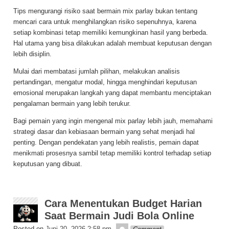
Tips mengurangi risiko saat bermain mix parlay bukan tentang
mencari cara untuk menghilangkan risiko sepenuhnya, karena
setiap kombinasi tetap memiliki kemungkinan hasil yang berbeda.
Hal utama yang bisa dilakukan adalah membuat keputusan dengan
lebih disiplin.
Mulai dari membatasi jumlah pilihan, melakukan analisis
pertandingan, mengatur modal, hingga menghindari keputusan
emosional merupakan langkah yang dapat membantu menciptakan
pengalaman bermain yang lebih terukur.
Bagi pemain yang ingin mengenal mix parlay lebih jauh, memahami
strategi dasar dan kebiasaan bermain yang sehat menjadi hal
penting. Dengan pendekatan yang lebih realistis, pemain dapat
menikmati prosesnya sambil tetap memiliki kontrol terhadap setiap
keputusan yang dibuat.
Cara Menentukan Budget Harian
Saat Bermain Judi Bola Online
Super