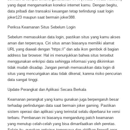
yang dapat mengamankan koneksi internet kamu. Dengan begitu,
data pribadi dan transaksi keuangan tetap terlindungi saat login
joker123 maupun saat bermain joker388.
Periksa Keamanan Situs Sebelum Login
Sebelum memasukkan data login, pastikan situs yang kamu akses
aman dan terpercaya. Ciri situs aman biasanya memiliki alamat
URL yang diawali dengan “https://” dan ada ikon gembok di bagian
address bar browser. Hal ini menunjukkan bahwa situs tersebut
menggunakan enkripsi data sehingga informasi yang dikirimkan
tidak mudah disadap. Jangan pernah memasukkan data login di
situs yang mencurigakan atau tidak dikenal, karena risiko pencurian
data sangat tinggi.
Update Perangkat dan Aplikasi Secara Berkala
Keamanan perangkat yang kamu gunakan juga berpengaruh besar
terhadap perlindungan data saat bermain joker gaming. Pastikan
sistem operasi dan aplikasi yang terinstal selalu diperbarui ke versi
terbaru. Pembaruan ini biasanya mengandung patch keamanan
yang menutup celah-celah yang bisa dimanfaatkan oleh peretas.
Selain itu, gunakan antivirus terpercaya dan aktifkan firewall agar