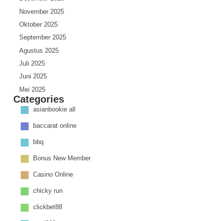
November 2025
Oktober 2025
September 2025
Agustus 2025
Juli 2025
Juni 2025
Mei 2025
Categories
April 2025
asianbookie all
Maret 2025
baccarat online
Februari 2025
Januari 2025
bbq
Desember 2024
Bonus New Member
November 2024
Casino Online
Oktober 2024
chicky run
September 2024
Agustus 2024
clickbet88
Juli 2024