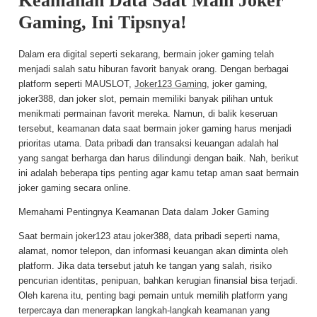
Keamanan Data Saat Main Joker
Gaming, Ini Tipsnya!
Dalam era digital seperti sekarang, bermain joker gaming telah
menjadi salah satu hiburan favorit banyak orang. Dengan berbagai
platform seperti MAUSLOT,
Joker123 Gaming
, joker gaming,
joker388, dan joker slot, pemain memiliki banyak pilihan untuk
menikmati permainan favorit mereka. Namun, di balik keseruan
tersebut, keamanan data saat bermain joker gaming harus menjadi
prioritas utama. Data pribadi dan transaksi keuangan adalah hal
yang sangat berharga dan harus dilindungi dengan baik. Nah, berikut
ini adalah beberapa tips penting agar kamu tetap aman saat bermain
joker gaming secara online.
Memahami Pentingnya Keamanan Data dalam Joker Gaming
Saat bermain joker123 atau joker388, data pribadi seperti nama,
alamat, nomor telepon, dan informasi keuangan akan diminta oleh
platform. Jika data tersebut jatuh ke tangan yang salah, risiko
pencurian identitas, penipuan, bahkan kerugian finansial bisa terjadi.
Oleh karena itu, penting bagi pemain untuk memilih platform yang
terpercaya dan menerapkan langkah-langkah keamanan yang