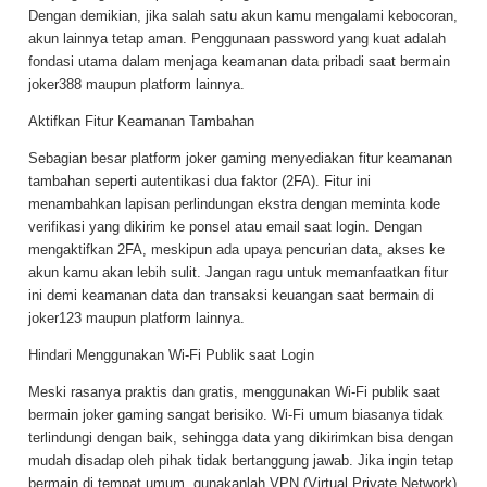
Dengan demikian, jika salah satu akun kamu mengalami kebocoran,
akun lainnya tetap aman. Penggunaan password yang kuat adalah
fondasi utama dalam menjaga keamanan data pribadi saat bermain
joker388 maupun platform lainnya.
Aktifkan Fitur Keamanan Tambahan
Sebagian besar platform joker gaming menyediakan fitur keamanan
tambahan seperti autentikasi dua faktor (2FA). Fitur ini
menambahkan lapisan perlindungan ekstra dengan meminta kode
verifikasi yang dikirim ke ponsel atau email saat login. Dengan
mengaktifkan 2FA, meskipun ada upaya pencurian data, akses ke
akun kamu akan lebih sulit. Jangan ragu untuk memanfaatkan fitur
ini demi keamanan data dan transaksi keuangan saat bermain di
joker123 maupun platform lainnya.
Hindari Menggunakan Wi-Fi Publik saat Login
Meski rasanya praktis dan gratis, menggunakan Wi-Fi publik saat
bermain joker gaming sangat berisiko. Wi-Fi umum biasanya tidak
terlindungi dengan baik, sehingga data yang dikirimkan bisa dengan
mudah disadap oleh pihak tidak bertanggung jawab. Jika ingin tetap
bermain di tempat umum, gunakanlah VPN (Virtual Private Network)