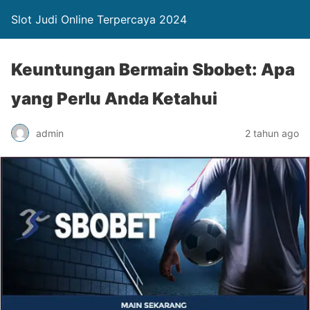
Slot Judi Online Terpercaya 2024
Keuntungan Bermain Sbobet: Apa
yang Perlu Anda Ketahui
admin
2 tahun ago