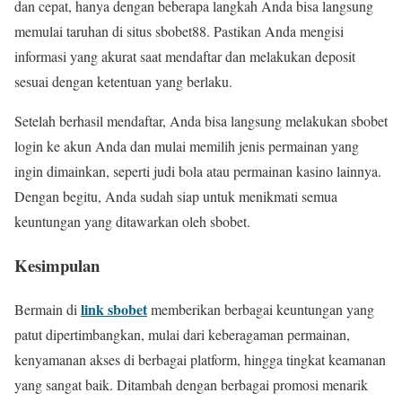
dan cepat, hanya dengan beberapa langkah Anda bisa langsung
memulai taruhan di situs sbobet88. Pastikan Anda mengisi
informasi yang akurat saat mendaftar dan melakukan deposit
sesuai dengan ketentuan yang berlaku.
Setelah berhasil mendaftar, Anda bisa langsung melakukan sbobet
login ke akun Anda dan mulai memilih jenis permainan yang
ingin dimainkan, seperti judi bola atau permainan kasino lainnya.
Dengan begitu, Anda sudah siap untuk menikmati semua
keuntungan yang ditawarkan oleh sbobet.
Kesimpulan
link sbobet
Bermain di
memberikan berbagai keuntungan yang
patut dipertimbangkan, mulai dari keberagaman permainan,
kenyamanan akses di berbagai platform, hingga tingkat keamanan
yang sangat baik. Ditambah dengan berbagai promosi menarik