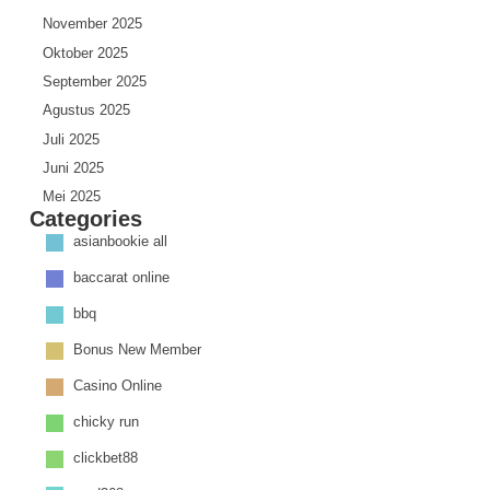
November 2025
Oktober 2025
September 2025
Agustus 2025
Juli 2025
Juni 2025
Mei 2025
Categories
April 2025
asianbookie all
Maret 2025
baccarat online
Februari 2025
Januari 2025
bbq
Desember 2024
Bonus New Member
November 2024
Casino Online
Oktober 2024
chicky run
September 2024
Agustus 2024
clickbet88
Juli 2024