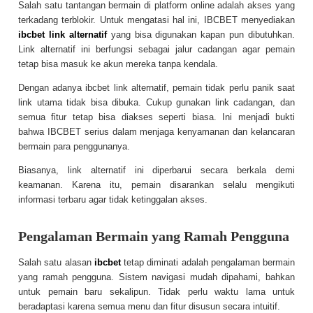
Salah satu tantangan bermain di platform online adalah akses yang
terkadang terblokir. Untuk mengatasi hal ini, IBCBET menyediakan
ibcbet link alternatif
yang bisa digunakan kapan pun dibutuhkan.
Link alternatif ini berfungsi sebagai jalur cadangan agar pemain
tetap bisa masuk ke akun mereka tanpa kendala.
Dengan adanya ibcbet link alternatif, pemain tidak perlu panik saat
link utama tidak bisa dibuka. Cukup gunakan link cadangan, dan
semua fitur tetap bisa diakses seperti biasa. Ini menjadi bukti
bahwa IBCBET serius dalam menjaga kenyamanan dan kelancaran
bermain para penggunanya.
Biasanya, link alternatif ini diperbarui secara berkala demi
keamanan. Karena itu, pemain disarankan selalu mengikuti
informasi terbaru agar tidak ketinggalan akses.
Pengalaman Bermain yang Ramah Pengguna
Salah satu alasan
ibcbet
tetap diminati adalah pengalaman bermain
yang ramah pengguna. Sistem navigasi mudah dipahami, bahkan
untuk pemain baru sekalipun. Tidak perlu waktu lama untuk
beradaptasi karena semua menu dan fitur disusun secara intuitif.