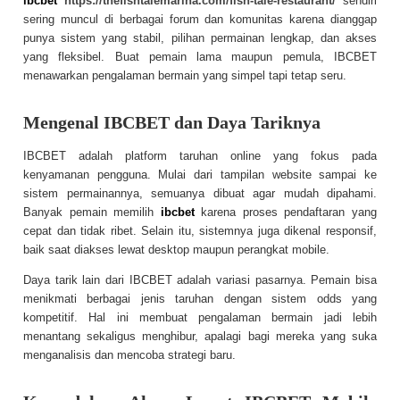
ibcbet
https://thefishtalemarina.com/fish-tale-restaurant/
sendiri
sering muncul di berbagai forum dan komunitas karena dianggap
punya sistem yang stabil, pilihan permainan lengkap, dan akses
yang fleksibel. Buat pemain lama maupun pemula, IBCBET
menawarkan pengalaman bermain yang simpel tapi tetap seru.
Mengenal IBCBET dan Daya Tariknya
IBCBET adalah platform taruhan online yang fokus pada
kenyamanan pengguna. Mulai dari tampilan website sampai ke
sistem permainannya, semuanya dibuat agar mudah dipahami.
Banyak pemain memilih
ibcbet
karena proses pendaftaran yang
cepat dan tidak ribet. Selain itu, sistemnya juga dikenal responsif,
baik saat diakses lewat desktop maupun perangkat mobile.
Daya tarik lain dari IBCBET adalah variasi pasarnya. Pemain bisa
menikmati berbagai jenis taruhan dengan sistem odds yang
kompetitif. Hal ini membuat pengalaman bermain jadi lebih
menantang sekaligus menghibur, apalagi bagi mereka yang suka
menganalisis dan mencoba strategi baru.