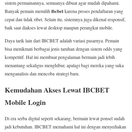
sistem permainannya, semuanya dibuat agar mudah dipahami.
ibcbet
Banyak pemain memilih
karena proses pendaftaran yang
cepat dan tidak ribet. Selain itu, sistemnya juga dikenal responsif,
baik saat diakses lewat desktop maupun perangkat mobile.
Daya tarik lain dari IBCBET adalah variasi pasarnya. Pemain
bisa menikmati berbagai jenis taruhan dengan sistem odds yang
kompetitif. Hal ini membuat pengalaman bermain jadi lebih
menantang sekaligus menghibur, apalagi bagi mereka yang suka
menganalisis dan mencoba strategi baru.
Kemudahan Akses Lewat IBCBET
Mobile Login
Di era serba digital seperti sekarang, bermain lewat ponsel sudah
jadi kebutuhan. IBCBET memahami hal ini dengan menyediakan