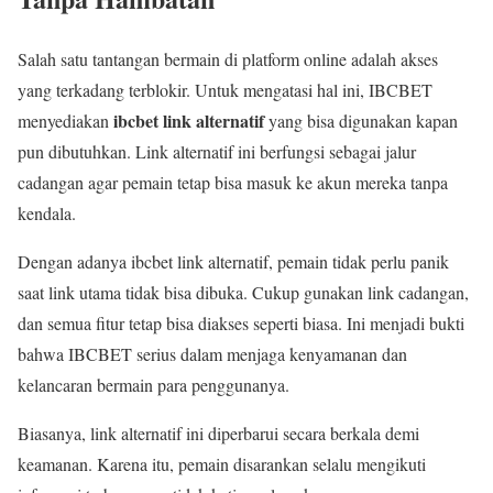
Salah satu tantangan bermain di platform online adalah akses
yang terkadang terblokir. Untuk mengatasi hal ini, IBCBET
ibcbet link alternatif
menyediakan
yang bisa digunakan kapan
pun dibutuhkan. Link alternatif ini berfungsi sebagai jalur
cadangan agar pemain tetap bisa masuk ke akun mereka tanpa
kendala.
Dengan adanya ibcbet link alternatif, pemain tidak perlu panik
saat link utama tidak bisa dibuka. Cukup gunakan link cadangan,
dan semua fitur tetap bisa diakses seperti biasa. Ini menjadi bukti
bahwa IBCBET serius dalam menjaga kenyamanan dan
kelancaran bermain para penggunanya.
Biasanya, link alternatif ini diperbarui secara berkala demi
keamanan. Karena itu, pemain disarankan selalu mengikuti