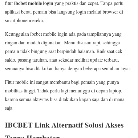
ibcbet mobile login
fitur
yang praktis dan cepat. Tanpa perlu
aplikasi berat, pemain bisa langsung login melalui browser di
smartphone mereka.
Keunggulan ibcbet mobile login ada pada tampilannya yang
ringan dan mudah digunakan. Menu disusun rapi, sehingga
pemain tidak bingung saat berpindah halaman. Baik saat cek
saldo, pasang taruhan, atau sekadar melihat update terbaru,
semuanya bisa dilakukan hanya dengan beberapa sentuhan layar.
Fitur mobile ini sangat membantu bagi pemain yang punya
mobilitas tinggi. Tidak perlu lagi menunggu di depan laptop,
karena semua aktivitas bisa dilakukan kapan saja dan di mana
saja.
IBCBET Link Alternatif Solusi Akses
Tanpa Hambatan