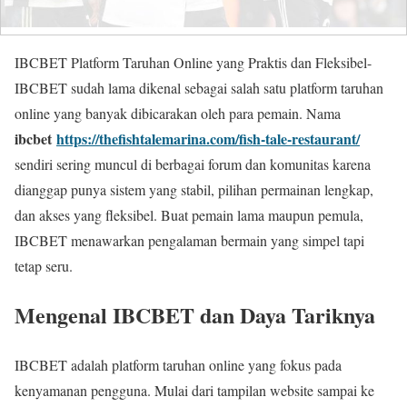
IBCBET Platform Taruhan Online yang Praktis dan Fleksibel-
IBCBET sudah lama dikenal sebagai salah satu platform taruhan
online yang banyak dibicarakan oleh para pemain. Nama
ibcbet
https://thefishtalemarina.com/fish-tale-restaurant/
sendiri sering muncul di berbagai forum dan komunitas karena
dianggap punya sistem yang stabil, pilihan permainan lengkap,
dan akses yang fleksibel. Buat pemain lama maupun pemula,
IBCBET menawarkan pengalaman bermain yang simpel tapi
tetap seru.
Mengenal IBCBET dan Daya Tariknya
IBCBET adalah platform taruhan online yang fokus pada
kenyamanan pengguna. Mulai dari tampilan website sampai ke