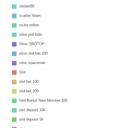
sbobet88
scatter hitam
sicbo online
situs judi bola
Situs SBOTOP
situs slot bet 200
situs spaceman
Slot
slot bet 100
slot bet 200
Slot Bonus New Member 100
slot deposit 10k
slot deposit 5k