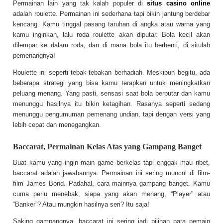
Permainan lain yang tak kalah populer di
situs casino online
adalah roulette. Permainan ini sederhana tapi bikin jantung berdebar
kencang. Kamu tinggal pasang taruhan di angka atau warna yang
kamu inginkan, lalu roda roulette akan diputar. Bola kecil akan
dilempar ke dalam roda, dan di mana bola itu berhenti, di situlah
pemenangnya!
Roulette ini seperti tebak-tebakan berhadiah. Meskipun begitu, ada
beberapa strategi yang bisa kamu terapkan untuk meningkatkan
peluang menang. Yang pasti, sensasi saat bola berputar dan kamu
menunggu hasilnya itu bikin ketagihan. Rasanya seperti sedang
menunggu pengumuman pemenang undian, tapi dengan versi yang
lebih cepat dan menegangkan.
Baccarat, Permainan Kelas Atas yang Gampang Banget
Buat kamu yang ingin main game berkelas tapi enggak mau ribet,
baccarat adalah jawabannya. Permainan ini sering muncul di film-
film James Bond. Padahal, cara mainnya gampang banget. Kamu
cuma perlu menebak, siapa yang akan menang, “Player” atau
“Banker”? Atau mungkin hasilnya seri? Itu saja!
Saking gampangnya, baccarat ini sering jadi pilihan para pemain