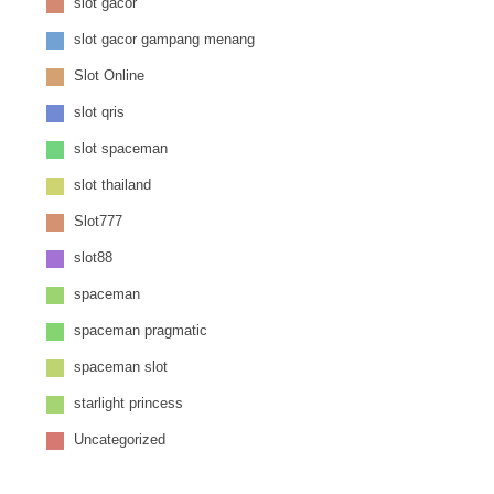
slot gacor
slot gacor gampang menang
Slot Online
slot qris
slot spaceman
slot thailand
Slot777
slot88
spaceman
spaceman pragmatic
spaceman slot
starlight princess
Uncategorized