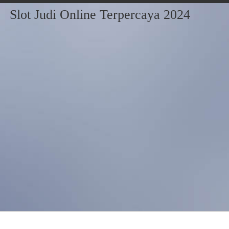
Slot Judi Online Terpercaya 2024
Primary