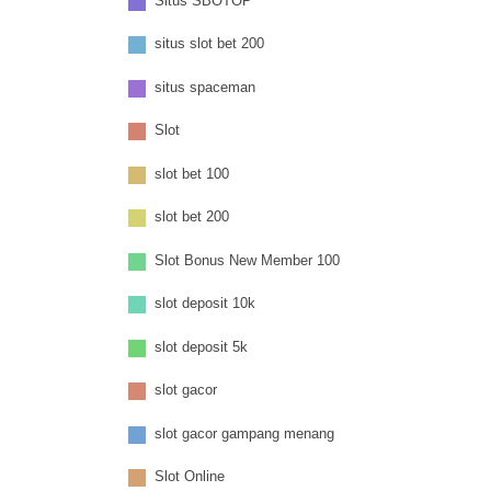
Situs SBOTOP
situs slot bet 200
situs spaceman
Slot
slot bet 100
slot bet 200
Slot Bonus New Member 100
slot deposit 10k
slot deposit 5k
slot gacor
slot gacor gampang menang
Slot Online