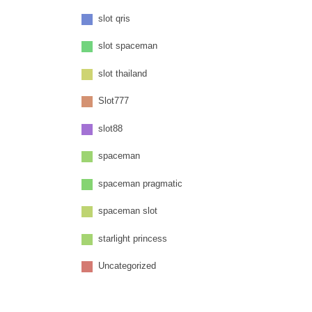
slot qris
slot spaceman
slot thailand
Slot777
slot88
spaceman
spaceman pragmatic
spaceman slot
starlight princess
Uncategorized