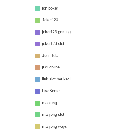
Juni 2024
idn poker
Mei 2024
Joker123
April 2024
Maret 2024
joker123 gaming
Februari 2024
joker123 slot
Juni 2021
Judi Bola
Juli 2011
judi online
link slot bet kecil
LiveScore
mahjong
mahjong slot
mahjong ways