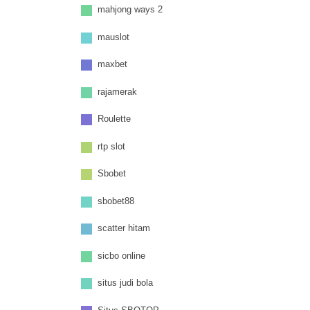
mahjong ways 2
mauslot
maxbet
rajamerak
Roulette
rtp slot
Sbobet
sbobet88
scatter hitam
sicbo online
situs judi bola