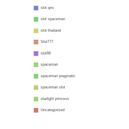
slot qris
slot spaceman
slot thailand
Slot777
slot88
spaceman
spaceman pragmatic
spaceman slot
starlight princess
Uncategorized