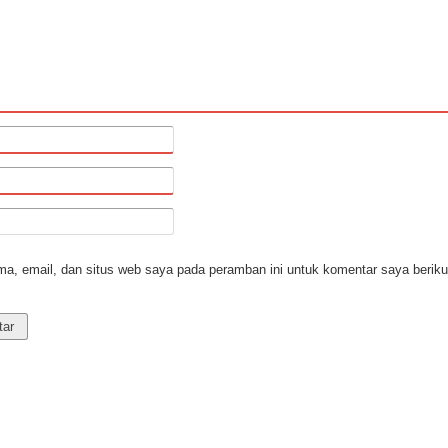
a, email, dan situs web saya pada peramban ini untuk komentar saya beriku