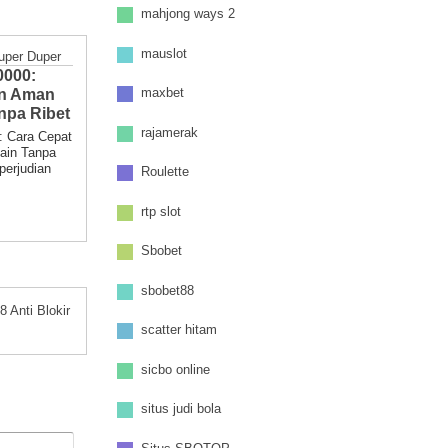
mahjong ways 2
mauslot
uper Duper
0000:
maxbet
an Aman
npa Ribet
rajamerak
: Cara Cepat
ain Tanpa
perjudian
Roulette
rtp slot
Sbobet
sbobet88
8 Anti Blokir
scatter hitam
sicbo online
situs judi bola