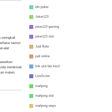
Juni 2024
idn poker
Mei 2024
Joker123
April 2024
Maret 2024
joker123 gaming
Februari 2024
joker123 slot
seringkali
Juni 2021
ederhana namun
Judi Bola
t-alat
Juli 2011
judi online
nawarkan
link slot bet kecil
 Anda menikmati
akan malam
LiveScore
mahjong
mahjong slot
mahjong ways