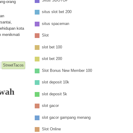
Situs SBOTOP
ang-orang
situs slot bet 200
kan
santai,
situs spaceman
kehidupan kota
n menikmati
Slot
slot bet 100
slot bet 200
StreetTacos
Slot Bonus New Member 100
slot deposit 10k
awah
slot deposit 5k
slot gacor
slot gacor gampang menang
Slot Online