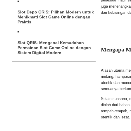
pedesaan hadir s
juga menenangkan
Slot Depo QRIS: Pilihan Modern untuk
dari kebisingan da
Menikmati Slot Game Online dengan
Praktis
Slot QRIS: Mengenal Kemudahan
Permainan Slot Game Online dengan
Mengapa Me
Sistem Digital Modern
Alasan utama men
rindang, hamparan
otentik dan menen
semuanya berkont
Selain suasana, r
diolah dari baha
rempah-rempah, m
otentik dan lezat.