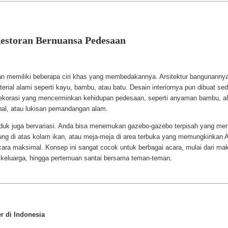
Restoran Bernuansa Pedesaan
n memiliki beberapa ciri khas yang membedakannya. Arsitektur bangunannya 
rial alami seperti kayu, bambu, atau batu. Desain interiornya pun dibuat s
ekorasi yang mencerminkan kehidupan pedesaan, seperti anyaman bambu, ala
onal, atau lukisan pemandangan alam.
uduk juga bervariasi. Anda bisa menemukan gazebo-gazebo terpisah yang me
aung di atas kolam ikan, atau meja-meja di area terbuka yang memungkinkan
ra maksimal. Konsep ini sangat cocok untuk berbagai acara, mulai dari m
 keluarga, hingga pertemuan santai bersama teman-teman.
r di Indonesia