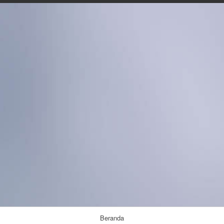
Skip
Skip
Skip
Skip
Skip
to
to
to
to
to
content
BLOCK-
BLOCK-
BLOCK-
BLOCK-
2
3
5
6
Beranda