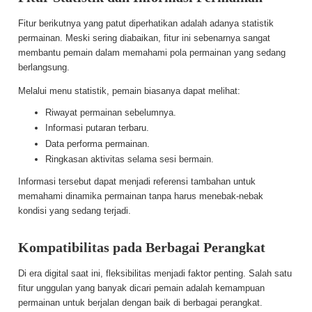
Fitur berikutnya yang patut diperhatikan adalah adanya statistik
permainan. Meski sering diabaikan, fitur ini sebenarnya sangat
membantu pemain dalam memahami pola permainan yang sedang
berlangsung.
Melalui menu statistik, pemain biasanya dapat melihat:
Riwayat permainan sebelumnya.
Informasi putaran terbaru.
Data performa permainan.
Ringkasan aktivitas selama sesi bermain.
Informasi tersebut dapat menjadi referensi tambahan untuk
memahami dinamika permainan tanpa harus menebak-nebak
kondisi yang sedang terjadi.
Kompatibilitas pada Berbagai Perangkat
Di era digital saat ini, fleksibilitas menjadi faktor penting. Salah satu
fitur unggulan yang banyak dicari pemain adalah kemampuan
permainan untuk berjalan dengan baik di berbagai perangkat.