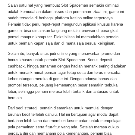
Salah satu hal yang membuat Slot Spaceman semakin diminati
adalah kemudahan dalam akses dan permainan. Saat ini, game ini
sudah tersedia di berbagai platform kasino online terpercaya.
Pemain tidak perlu repot-repot mengunduh aplikasi khusus karena
game ini bisa dimainkan langsung melalui browser di perangkat
ponsel maupun komputer. Fleksibilitas ini memudahkan pemain
untuk bermain kapan saja dan di mana saja sesuai keinginan.
Selain itu, banyak situs judi online yang menawarkan promo dan
bonus khusus untuk pemain Slot Spaceman. Bonus deposit,
cashback, hingga turnamen dengan hadiah menarik sering diadakan
untuk menarik minat pemain agar tetap setia dan terus mencoba
keberuntungan mereka di game ini. Dengan adanya bonus dan
promosi tersebut, peluang kemenangan besar semakin terbuka
lebar, sehingga pemain merasa lebih tertarik dan antusias untuk
bermain.
Dari segi strategi, pemain disarankan untuk memulai dengan
taruhan kecil terlebih dahulu. Hal ini bertujuan agar modal dapat
bertahan lebih lama dan memberi kesempatan untuk mempelajari
pola permainan serta fitur-fitur yang ada. Setelah merasa cukup
percaya diri dan memahami pola kemenangan, pemain bisa