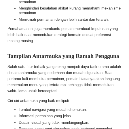
permainan.
Menghindari kesalahan akibat kurang memahami mekanisme
permainan.
Menikmati permainan dengan lebih santai dan terarah.
Pemahaman ini juga membantu pemain membuat keputusan yang
lebih baik saat menentukan strategi bermain sesuai preferensi
masing-masing.
Tampilan Antarmuka yang Ramah Pengguna
Salah satu fitur terbaik yang sering menjadi daya tarik utama adalah
desain antarmuka yang sederhana dan mudah digunakan. Saat
pertama kali membuka permainan, pemain biasanya akan langsung
menemukan menu yang tertata rapi sehingga tidak memerlukan
waktu lama untuk beradaptasi.
Ciri-ciri antarmuka yang baik meliputi:
Tombol navigasi yang mudah ditemukan.
Informasi permainan yang jelas.
Desain visual yang tidak membingungkan.
Respons cepat saat digunakan pada berbagai perangkat.