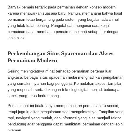
Banyak pemain tertarik pada permainan dengan konsep modern
karena menawarkan suasana baru. Namun, memahami bahwa hasil
permainan tetap bergantung pada sistem yang berjalan adalah hal
yang tidak kalah penting. Pengetahuan mengenai cara kerja
permainan dapat membantu pemain menikmati setiap fitur dengan
lebih bijak.
Perkembangan Situs Spaceman dan Akses
Permainan Modern
Seiring meningkatnya minat terhadap permainan bertema luar
angkasa, berbagai situs spaceman mulai menghadirkan pengalaman
yang semakin nyaman bagi pengguna. Kemudahan akses, tampilan
yang responsif, serta dukungan teknologi digital menjadi beberapa
aspek yang terus berkembang.
Pemain saat ini tidak hanya memperhatikan permainan itu sendiri,
tetapi juga kualitas pengalaman saat mengaksesnya. Tampilan yang
rapi, navigasi yang mudah, dan informasi yang jelas menjadi faktor
pendukung agar pengguna dapat menikmati permainan dengan lebih
nyaman.