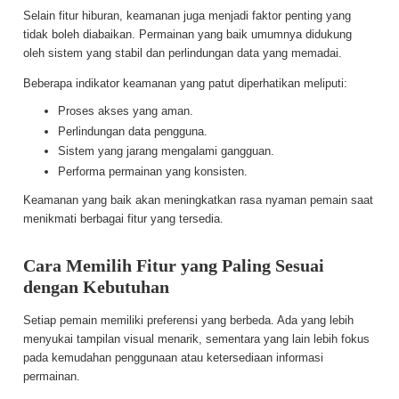
Selain fitur hiburan, keamanan juga menjadi faktor penting yang
tidak boleh diabaikan. Permainan yang baik umumnya didukung
oleh sistem yang stabil dan perlindungan data yang memadai.
Beberapa indikator keamanan yang patut diperhatikan meliputi:
Proses akses yang aman.
Perlindungan data pengguna.
Sistem yang jarang mengalami gangguan.
Performa permainan yang konsisten.
Keamanan yang baik akan meningkatkan rasa nyaman pemain saat
menikmati berbagai fitur yang tersedia.
Cara Memilih Fitur yang Paling Sesuai
dengan Kebutuhan
Setiap pemain memiliki preferensi yang berbeda. Ada yang lebih
menyukai tampilan visual menarik, sementara yang lain lebih fokus
pada kemudahan penggunaan atau ketersediaan informasi
permainan.