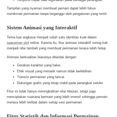
Tampilan yang nyaman membuat pemain dapat lebih fokus
menikmati permainan tanpa terganggu oleh pengaturan yang rumit.
Sistem Animasi yang Interaktif
Tema luar angkasa menjadi salah satu identitas kuat dalam
spaceman slot
online. Karena itu, fitur animasi interaktif sering kali
menjadi nilai tambah yang membuat permainan terasa lebih hidup.
Animasi berkualitas biasanya ditandai dengan:
Gerakan karakter yang halus.
Efek visual yang menarik namun tidak berlebihan.
Transisi permainan yang lancar.
Dukungan grafis yang tetap stabil pada perangkat seluler.
Fitur ini tidak hanya meningkatkan nilai hiburan, tetapi juga
menciptakan suasana bermain yang lebih imersif sehingga pemain
merasa lebih terlibat dalam setiap sesi permainan.
Fitur Statistik dan Informasi Permainan