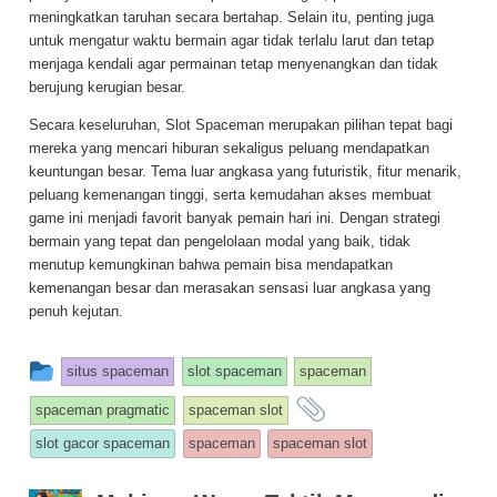
meningkatkan taruhan secara bertahap. Selain itu, penting juga
untuk mengatur waktu bermain agar tidak terlalu larut dan tetap
menjaga kendali agar permainan tetap menyenangkan dan tidak
berujung kerugian besar.
Secara keseluruhan, Slot Spaceman merupakan pilihan tepat bagi
mereka yang mencari hiburan sekaligus peluang mendapatkan
keuntungan besar. Tema luar angkasa yang futuristik, fitur menarik,
peluang kemenangan tinggi, serta kemudahan akses membuat
game ini menjadi favorit banyak pemain hari ini. Dengan strategi
bermain yang tepat dan pengelolaan modal yang baik, tidak
menutup kemungkinan bahwa pemain bisa mendapatkan
kemenangan besar dan merasakan sensasi luar angkasa yang
penuh kejutan.
This
situs spaceman
slot spaceman
spaceman
entry
and
spaceman pragmatic
spaceman slot
was
tagged
slot gacor spaceman
spaceman
spaceman slot
posted
in