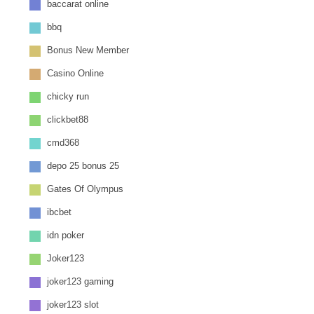
baccarat online
Februari 2025
Januari 2025
bbq
Desember 2024
Bonus New Member
November 2024
Casino Online
Oktober 2024
chicky run
September 2024
Agustus 2024
clickbet88
Juli 2024
cmd368
Juni 2024
depo 25 bonus 25
Mei 2024
Gates Of Olympus
April 2024
Maret 2024
ibcbet
Februari 2024
idn poker
Juni 2021
Joker123
Juli 2011
joker123 gaming
joker123 slot