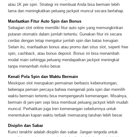
atau 1K per spin. Strategi ini membuat Anda bisa bermain lebih
lama dan meningkatkan peluang jackpot muncul secara bertahap.
Manfaatkan Fitur Auto Spin dan Bonus
Sebagian slot online memiliki fitur auto spin yang memungkinkan
putaran otomatis dalam jumlah tertentu. Gunakan fitur ini secara
cerdas dengan tetap mengatur jumlah spin dan batas kerugian.
Selain itu, manfaatkan bonus atau promo dari situs slot, seperti free
spin, cashback, atau bonus deposit. Bonus ini bisa menambah
modal main sehingga peluang mendapatkan jackpot meningkat
tanpa menambah risiko besar.
Kenali Pola Spin dan Waktu Bermain
Meskipun slot merupakan permainan berbasis keberuntungan,
beberapa pemain percaya bahwa mengenali pola spin dan memilih
waktu bermain tertentu bisa mempengaruhi kemenangan. Misalnya,
bermain di jam-jam sepi bisa membuat peluang jackpot lebih mudah
muncul. Perhatikan juga tren kemenangan sebelumnya untuk
menentukan kapan waktu terbaik memasang taruhan lebih besar.
Disiplin dan Sabar
Kunci terakhir adalah disiplin dan sabar. Jangan tergoda untuk