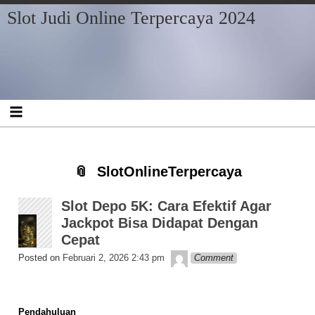
Skip
Skip
Skip
Skip
Skip
Slot Judi Online Terpercaya 2024
to
to
to
to
to
content
BLOCK-
BLOCK-
BLOCK-
BLOCK-
2
3
5
6
SlotOnlineTerpercaya
Slot Depo 5K: Cara Efektif Agar
Jackpot Bisa Didapat Dengan
Cepat
Super
Posted on
Februari 2, 2026 2:43 pm
Comment
Duper
Pendahuluan