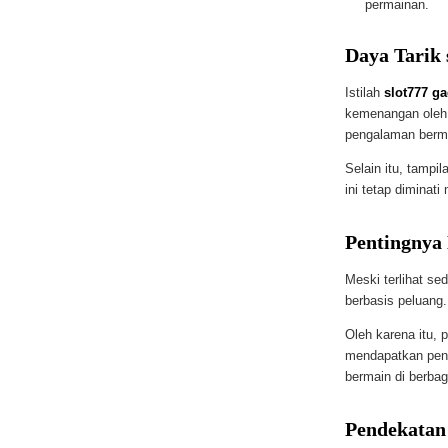
permainan.
Daya Tarik 
Istilah
slot777 ga
kemenangan oleh 
pengalaman berma
Selain itu, tampi
ini tetap diminat
Pentingnya
Meski terlihat s
berbasis peluang
Oleh karena itu, 
mendapatkan peng
bermain di berba
Pendekatan