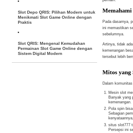
Memahami C
Slot Depo QRIS: Pilihan Modern untuk
Menikmati Slot Game Online dengan
Pada dasarnya, 
Praktis
ini memastikan se
sebelumnya.
Slot QRIS: Mengenal Kemudahan
Artinya, tidak a
Permainan Slot Game Online dengan
kemenangan besar
Sistem Digital Modern
tersebut lebih ber
Mitos yang 
Dalam komunitas 
Mesin slot mem
Banyak yang p
kemenangan. 
Pola spin bis
Sebagian pema
kenyataannya, 
situs slot777
Persepsi ini 