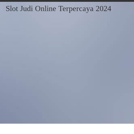
Slot Judi Online Terpercaya 2024
Primary