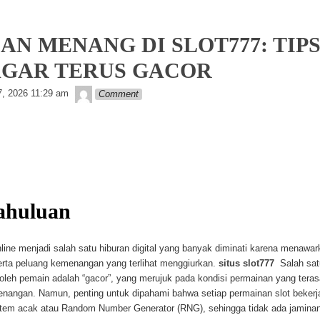
AN MENANG DI SLOT777: TIP
AGAR TERUS GACOR
Super
17, 2026 11:29 am
Comment
Duper
ahuluan
line menjadi salah satu hiburan digital yang banyak diminati karena menawa
serta peluang kemenangan yang terlihat menggiurkan.
situs slot777
Salah satu
oleh pemain adalah “gacor”, yang merujuk pada kondisi permainan yang terasa
angan. Namun, penting untuk dipahami bahwa setiap permainan slot bekerj
em acak atau Random Number Generator (RNG), sehingga tidak ada jaminan 