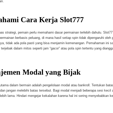
an.
hami Cara Kerja Slot777
 strategi, pemain perlu memahami dasar permainan terlebih dahulu. Slot77
ermainan berbasis peluang, di mana hasil setiap spin tidak dipengaruhi oleh 
nya, tidak ada pola pasti yang bisa menjamin kemenangan. Pemahaman ini sa
 terjebak dalam mitos seperti jam “gacor” atau pola spin tertentu yang diangg
jemen Modal yang Bijak
 utama dalam bermain adalah pengelolaan modal atau bankroll. Tentukan bata
an jangan melebihi batas tersebut. Bagi modal menjadi beberapa sesi kecil
lebih lama. Hindari mengejar kekalahan karena hal ini sering menyebabkan k