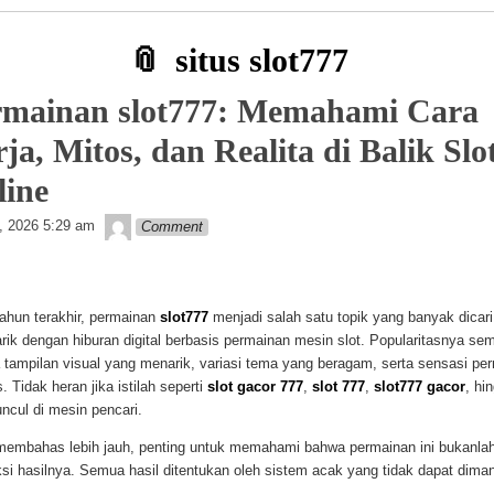
situs slot777
rmainan slot777: Memahami Cara
ja, Mitos, dan Realita di Balik Slo
line
Super
, 2026 5:29 am
Comment
Duper
ahun terakhir, permainan
slot777
menjadi salah satu topik yang banyak dicar
tarik dengan hiburan digital berbasis permainan mesin slot. Popularitasnya se
 tampilan visual yang menarik, variasi tema yang beragam, serta sensasi pe
 Tidak heran jika istilah seperti
slot gacor 777
,
slot 777
,
slot777 gacor
, hi
ncul di mesin pencari.
mbahas lebih jauh, penting untuk memahami bahwa permainan ini bukanla
ksi hasilnya. Semua hasil ditentukan oleh sistem acak yang tidak dapat diman