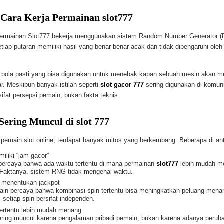
ara Kerja Permainan slot777
permainan
Slot777
bekerja menggunakan sistem Random Number Generator (
tiap putaran memiliki hasil yang benar-benar acak dan tidak dipengaruhi oleh
da pola pasti yang bisa digunakan untuk menebak kapan sebuah mesin akan 
. Meskipun banyak istilah seperti
slot gacor 777
sering digunakan di komuni
sifat persepsi pemain, bukan fakta teknis.
Sering Muncul di slot 777
pemain slot online, terdapat banyak mitos yang berkembang. Beberapa di an
iliki “jam gacor”
ercaya bahwa ada waktu tertentu di mana permainan
slot777
lebih mudah m
Faktanya, sistem RNG tidak mengenal waktu.
a menentukan jackpot
in percaya bahwa kombinasi spin tertentu bisa meningkatkan peluang men
setiap spin bersifat independen.
 tertentu lebih mudah menang
sering muncul karena pengalaman pribadi pemain, bukan karena adanya perub