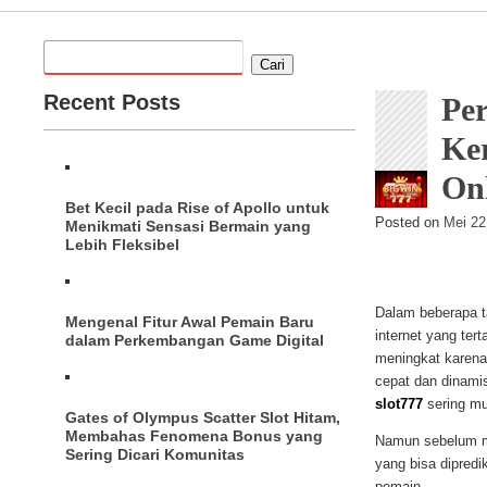
Navigation
Cari
Recent Posts
Pe
Ker
On
Bet Kecil pada Rise of Apollo untuk
Posted on
Mei 22
Menikmati Sensasi Bermain yang
Lebih Fleksibel
Dalam beberapa t
Mengenal Fitur Awal Pemain Baru
internet yang ter
dalam Perkembangan Game Digital
meningkat karena
cepat dan dinamis.
slot777
sering mu
Gates of Olympus Scatter Slot Hitam,
Membahas Fenomena Bonus yang
Namun sebelum me
Sering Dicari Komunitas
yang bisa dipredi
pemain.