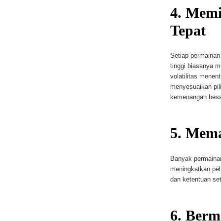
4. Memi
Tepat
Setiap permainan 
tinggi biasanya 
volatilitas mene
menyesuaikan pil
kemenangan besa
5. Mema
Banyak permainan 
meningkatkan pe
dan ketentuan set
6. Berm