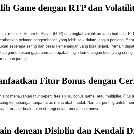
lih Game dengan RTP dan Volatili
slot memiliki Return to Player (RTP) dan tingkat volatilitas yang berbeda. RT
memberikan peluang pengembalian yang lebih baik dalam jangka panjang. Seme
ntukan seberapa sering dan besar kemenangan yang bisa terjadi. Pemain dapa
ihan game sesuai gaya bermain, apakah ingin kemenangan kecil yang sering 
r namun jarang.
nfaatkan Fitur Bonus dengan Ce
slot menawarkan fitur seperti free spins, bonus game, atau multiplier. Fitur i
luang kemenangan tanpa harus menambah modal. Namun, penting untuk me
iap fitur agar tidak salah strategi dalam menggunakannya.
ain dengan Disiplin dan Kendali Di