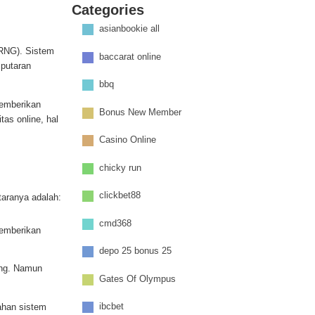
Categories
Juli 2025
asianbookie all
Juni 2025
RNG). Sistem
baccarat online
Mei 2025
 putaran
bbq
April 2025
memberikan
Maret 2025
Bonus New Member
tas online, hal
Februari 2025
Casino Online
Januari 2025
chicky run
Desember 2024
clickbet88
taranya adalah:
November 2024
cmd368
Oktober 2024
emberikan
September 2024
depo 25 bonus 25
ang. Namun
Agustus 2024
Gates Of Olympus
Juli 2024
ahan sistem
ibcbet