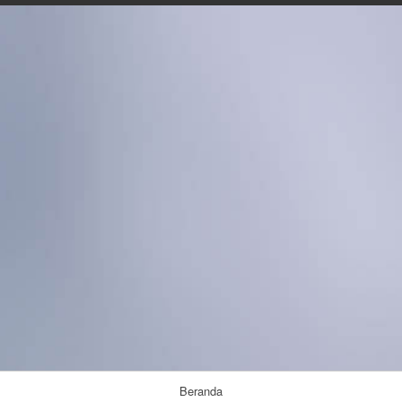
Skip
Skip
Skip
Skip
Skip
to
to
to
to
to
content
BLOCK-
BLOCK-
BLOCK-
BLOCK-
2
3
5
6
Beranda