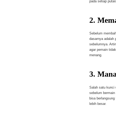
pada setiap putar
2. Mema
Sebelum membahas
dasarnya adalah p
sebelumnya. Arti
agar pemain tidak
menang.
3. Mana
Salah satu kunci
sebelum bermain d
bisa berlangsung 
lebih besar.