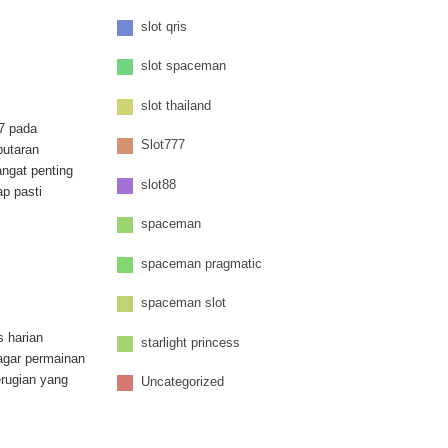
slot qris
slot spaceman
slot thailand
7 pada
Slot777
putaran
ngat penting
slot88
ap pasti
spaceman
spaceman pragmatic
spaceman slot
s harian
starlight princess
 agar permainan
erugian yang
Uncategorized