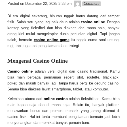
Super
Posted on
Desember 22, 2025 3:33 pm
Comment
Duper
Di era digital sekarang, hiburan nggak harus datang dari tempat
fisik. Salah satu yang lagi naik daun adalah
casino online
. Dengan
konsep yang fleksibel dan bisa diakses dari mana saja, banyak
orang kini mulai mengeksplor dunia perjudian digital. Tapi jangan
salah, bermain
casino online game
itu nggak cuma soal untung-
rugi, tapi juga soal pengalaman dan strategi.
Mengenal Casino Online
Casino online
adalah versi digital dari casino tradisional. Kamu
bisa main berbagai permainan seperti slot, roulette, blackjack,
poker, dan masih banyak lagi, tanpa harus pergi ke gedung casino.
Semua bisa diakses lewat smartphone, tablet, atau komputer.
Kelebihan utama dari
online casino
adalah fleksibilitas. Kamu bisa
main kapan saja dan di mana saja. Selain itu, banyak platform
menawarkan bonus dan promosi menarik yang jarang ditemui di
casino fisik. Hal ini tentu membuat pengalaman bermain jadi lebih
menyenangkan dan memikat banyak pemain baru.