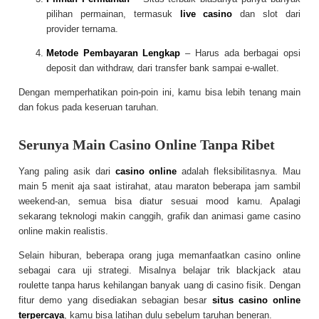
pilihan permainan, termasuk
live casino
dan slot dari
provider ternama.
Metode Pembayaran Lengkap
– Harus ada berbagai opsi
deposit dan withdraw, dari transfer bank sampai e-wallet.
Dengan memperhatikan poin-poin ini, kamu bisa lebih tenang main
dan fokus pada keseruan taruhan.
Serunya Main Casino Online Tanpa Ribet
Yang paling asik dari
casino online
adalah fleksibilitasnya. Mau
main 5 menit aja saat istirahat, atau maraton beberapa jam sambil
weekend-an, semua bisa diatur sesuai mood kamu. Apalagi
sekarang teknologi makin canggih, grafik dan animasi game casino
online makin realistis.
Selain hiburan, beberapa orang juga memanfaatkan casino online
sebagai cara uji strategi. Misalnya belajar trik blackjack atau
roulette tanpa harus kehilangan banyak uang di casino fisik. Dengan
fitur demo yang disediakan sebagian besar
situs casino online
terpercaya
, kamu bisa latihan dulu sebelum taruhan beneran.