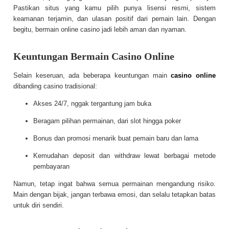
Pastikan situs yang kamu pilih punya lisensi resmi, sistem
keamanan terjamin, dan ulasan positif dari pemain lain. Dengan
begitu, bermain online casino jadi lebih aman dan nyaman.
Keuntungan Bermain Casino Online
Selain keseruan, ada beberapa keuntungan main
casino online
dibanding casino tradisional:
Akses 24/7, nggak tergantung jam buka
Beragam pilihan permainan, dari slot hingga poker
Bonus dan promosi menarik buat pemain baru dan lama
Kemudahan deposit dan withdraw lewat berbagai metode
pembayaran
Namun, tetap ingat bahwa semua permainan mengandung risiko.
Main dengan bijak, jangan terbawa emosi, dan selalu tetapkan batas
untuk diri sendiri.