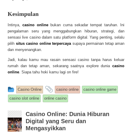
Kesimpulan
Intinya,
casino online
bukan cuma sekadar tempat taruhan. Ini
pengalaman seru yang menggabungkan hiburan, strategi, dan
sensasi live casino dalam satu platform digital. Yang penting, selalu
pilih
situs casino online terpercaya
supaya permainan tetap aman
dan menyenangkan.
Jadi, kalau kamu mau rasain sensasi casino tanpa harus keluar
rumah dan tetap aman, sekarang saatnya explore dunia
casino
online
. Siapa tahu hoki kamu lagi on fire!
This
and
Casino Online
casino online
casino online game
entry
tagged
casino slot online
online casino
was
posted
Casino Online: Dunia Hiburan
in
Digital yang Seru dan
Mengasyikkan