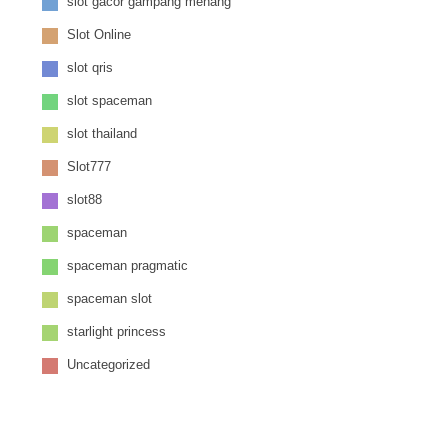
slot gacor gampang menang
Slot Online
slot qris
slot spaceman
slot thailand
Slot777
slot88
spaceman
spaceman pragmatic
spaceman slot
starlight princess
Uncategorized