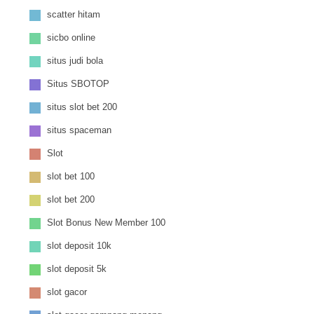
scatter hitam
sicbo online
situs judi bola
Situs SBOTOP
situs slot bet 200
situs spaceman
Slot
slot bet 100
slot bet 200
Slot Bonus New Member 100
slot deposit 10k
slot deposit 5k
slot gacor