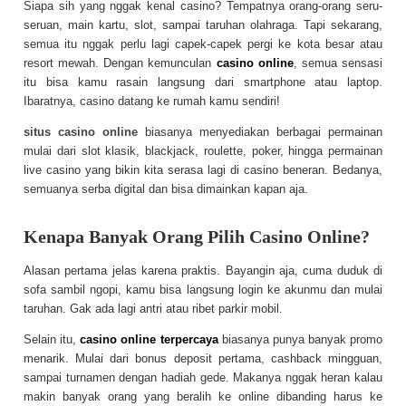
Siapa sih yang nggak kenal casino? Tempatnya orang-orang seru-
seruan, main kartu, slot, sampai taruhan olahraga. Tapi sekarang,
semua itu nggak perlu lagi capek-capek pergi ke kota besar atau
resort mewah. Dengan kemunculan
casino online
, semua sensasi
itu bisa kamu rasain langsung dari smartphone atau laptop.
Ibaratnya, casino datang ke rumah kamu sendiri!
situs casino online
biasanya menyediakan berbagai permainan
mulai dari slot klasik, blackjack, roulette, poker, hingga permainan
live casino yang bikin kita serasa lagi di casino beneran. Bedanya,
semuanya serba digital dan bisa dimainkan kapan aja.
Kenapa Banyak Orang Pilih Casino Online?
Alasan pertama jelas karena praktis. Bayangin aja, cuma duduk di
sofa sambil ngopi, kamu bisa langsung login ke akunmu dan mulai
taruhan. Gak ada lagi antri atau ribet parkir mobil.
Selain itu,
casino online terpercaya
biasanya punya banyak promo
menarik. Mulai dari bonus deposit pertama, cashback mingguan,
sampai turnamen dengan hadiah gede. Makanya nggak heran kalau
makin banyak orang yang beralih ke online dibanding harus ke