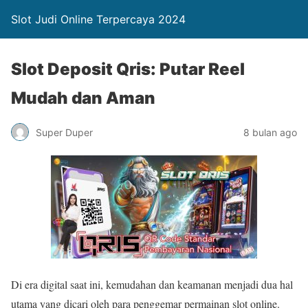
Slot Judi Online Terpercaya 2024
Slot Deposit Qris: Putar Reel
Mudah dan Aman
Super Duper
8 bulan ago
Di era digital saat ini, kemudahan dan keamanan menjadi dua hal
utama yang dicari oleh para penggemar permainan slot online.