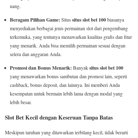
uang.
Beragam Pilihan Game:
situs slot bet 100
Situs
biasanya
menyediakan berbagai jenis permainan slot dari pengembang
terkemuka, yang tentunya menawarkan kualitas grafis dan fitur
yang menarik. Anda bisa memilih permainan sesuai dengan
selera dan anggaran Anda.
Promosi dan Bonus Menarik:
situs slot bet 100
Banyak
yang menawarkan bonus sambutan dan promosi lain, seperti
cashback, bonus deposit, dan lainnya. Ini memberi Anda
kesempatan untuk bermain lebih lama dengan modal yang
lebih besar.
Slot Bet Kecil dengan Keseruan Tanpa Batas
Meskipun taruhan yang ditawarkan terbilang kecil, tidak berarti