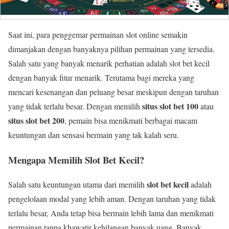
Saat ini, para penggemar permainan slot online semakin
dimanjakan dengan banyaknya pilihan permainan yang tersedia.
Salah satu yang banyak menarik perhatian adalah slot bet kecil
dengan banyak fitur menarik. Terutama bagi mereka yang
mencari kesenangan dan peluang besar meskipun dengan taruhan
situs slot bet 100
yang tidak terlalu besar. Dengan memilih
atau
situs slot bet 200
, pemain bisa menikmati berbagai macam
keuntungan dan sensasi bermain yang tak kalah seru.
Mengapa Memilih Slot Bet Kecil?
slot bet kecil
Salah satu keuntungan utama dari memilih
adalah
pengelolaan modal yang lebih aman. Dengan taruhan yang tidak
terlalu besar, Anda tetap bisa bermain lebih lama dan menikmati
permainan tanpa khawatir kehilangan banyak uang. Banyak