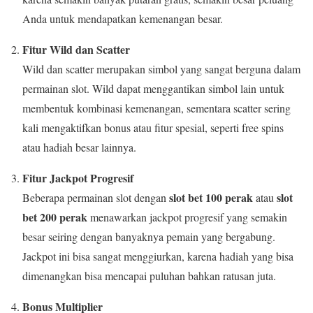
Anda untuk mendapatkan kemenangan besar.
Fitur Wild dan Scatter
Wild dan scatter merupakan simbol yang sangat berguna dalam
permainan slot. Wild dapat menggantikan simbol lain untuk
membentuk kombinasi kemenangan, sementara scatter sering
kali mengaktifkan bonus atau fitur spesial, seperti free spins
atau hadiah besar lainnya.
Fitur Jackpot Progresif
slot bet 100 perak
slot
Beberapa permainan slot dengan
atau
bet 200 perak
menawarkan jackpot progresif yang semakin
besar seiring dengan banyaknya pemain yang bergabung.
Jackpot ini bisa sangat menggiurkan, karena hadiah yang bisa
dimenangkan bisa mencapai puluhan bahkan ratusan juta.
Bonus Multiplier