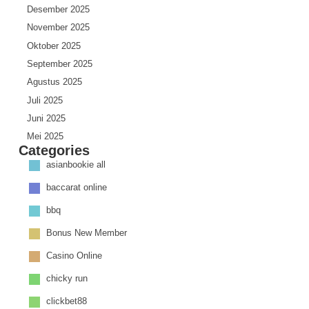
Desember 2025
November 2025
Oktober 2025
September 2025
Agustus 2025
Juli 2025
Juni 2025
Mei 2025
Categories
April 2025
asianbookie all
Maret 2025
baccarat online
Februari 2025
Januari 2025
bbq
Desember 2024
Bonus New Member
November 2024
Casino Online
Oktober 2024
chicky run
September 2024
Agustus 2024
clickbet88