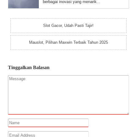
berbagai inovasi yang menarik...
Slot Gacor, Udah Pasti Tajir!
Mauslot, Pilihan Maxwin Terbaik Tahun 2025
Tinggalkan Balasan