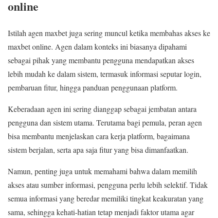
online
Istilah agen maxbet juga sering muncul ketika membahas akses ke
maxbet online. Agen dalam konteks ini biasanya dipahami
sebagai pihak yang membantu pengguna mendapatkan akses
lebih mudah ke dalam sistem, termasuk informasi seputar login,
pembaruan fitur, hingga panduan penggunaan platform.
Keberadaan agen ini sering dianggap sebagai jembatan antara
pengguna dan sistem utama. Terutama bagi pemula, peran agen
bisa membantu menjelaskan cara kerja platform, bagaimana
sistem berjalan, serta apa saja fitur yang bisa dimanfaatkan.
Namun, penting juga untuk memahami bahwa dalam memilih
akses atau sumber informasi, pengguna perlu lebih selektif. Tidak
semua informasi yang beredar memiliki tingkat keakuratan yang
sama, sehingga kehati-hatian tetap menjadi faktor utama agar