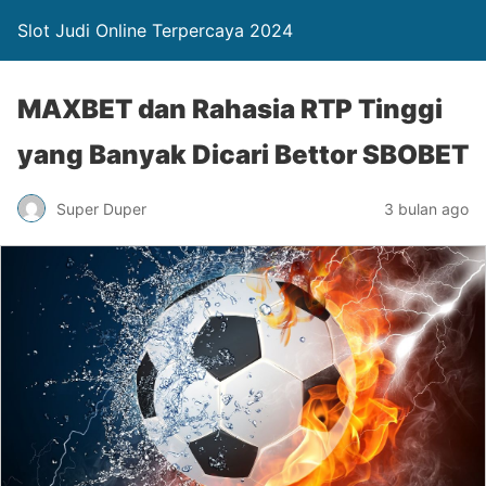
Slot Judi Online Terpercaya 2024
MAXBET dan Rahasia RTP Tinggi
yang Banyak Dicari Bettor SBOBET
Super Duper
3 bulan ago