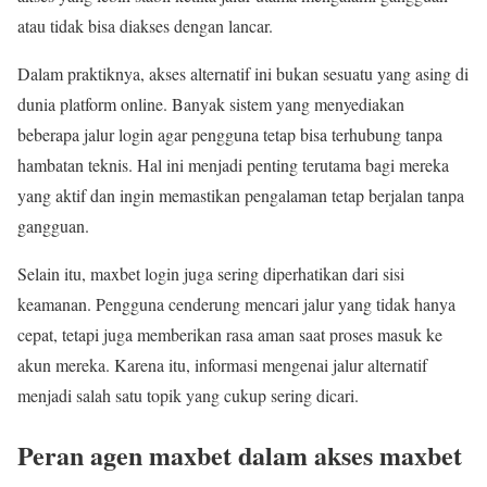
atau tidak bisa diakses dengan lancar.
Dalam praktiknya, akses alternatif ini bukan sesuatu yang asing di
dunia platform online. Banyak sistem yang menyediakan
beberapa jalur login agar pengguna tetap bisa terhubung tanpa
hambatan teknis. Hal ini menjadi penting terutama bagi mereka
yang aktif dan ingin memastikan pengalaman tetap berjalan tanpa
gangguan.
Selain itu, maxbet login juga sering diperhatikan dari sisi
keamanan. Pengguna cenderung mencari jalur yang tidak hanya
cepat, tetapi juga memberikan rasa aman saat proses masuk ke
akun mereka. Karena itu, informasi mengenai jalur alternatif
menjadi salah satu topik yang cukup sering dicari.
Peran agen maxbet dalam akses maxbet