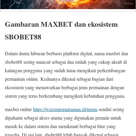
Gambaran MAXBET dan ekosistem
SBOBET88
Dalam dunia hiburan berbasis platform digital, nama maxbet dan
sbobet88 sering muncul sebagai dua istilah yang cukup akrab di
kalangan pengguna yang sudah lama mengikuti perkembangan
permainan online. Keduanya dikenal sebagai bagian dari
ekosistem yang menawarkan berbagai jenis permainan dengan
sistem yang terus berkembang mengikuti kebutuhan pengguna.
maxbet online
https://wizzmiematraman.id/menu
sendiri sering
dipahami sebagai akses utama yang digunakan pemain untuk
masuk ke dalam sistem dan menikmati berbagai fitur yang
tersedia. Di sisi lain, sbobet88 lebih banyak dikenal sebagai