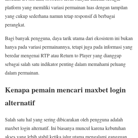
platform yang memiliki variasi permainan luas dengan tampilan
yang cukup sederhana namun tetap responsif di berbagai
perangkat.
Bagi banyak pengguna, daya tarik utama dari ekosistem ini bukan
hanya pada variasi permainannya, tetapi juga pada informasi yang
beredar mengenai RTP atau Return to Player yang dianggap
sebagai salah satu indikator penting dalam memahami peluang
dalam permainan.
Kenapa pemain mencari maxbet login
alternatif
Salah satu hal yang sering dibicarakan oleh pengguna adalah
maxbet login alternatif. Ini biasanya muncul karena kebutuhan
akses yang lebih stabil ketika jalur utama mengalami gangguan