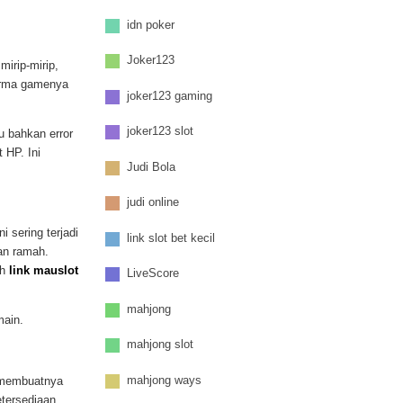
Juni 2024
idn poker
Mei 2024
Joker123
April 2024
irip-mirip,
forma gamenya
Maret 2024
joker123 gaming
Februari 2024
joker123 slot
u bahkan error
Juni 2021
 HP. Ini
Judi Bola
Juli 2011
judi online
 sering terjadi
link slot bet kecil
an ramah.
uh
link mauslot
LiveScore
mahjong
main.
mahjong slot
mahjong ways
 membuatnya
etersediaan