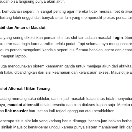
udah bisa langsung punya akun aktif.
 kemudahan seperti ini sangat penting agar mereka tidak merasa ribet di awa
 dibilang lebih unggul dari banyak situs lain yang mempersulit proses pendafta
abil dan Aman di Mauslot
a yang sering dikeluhkan pemain di situs slot lain adalah masalah
login
. Ser
au error saat login karena traffic terlalu padat. Tapi selama saya menggunak
belum pernah mengalami kendala seperti itu. Semua berjalan lancar dan cepat
 maupun laptop.
juga menggunakan sistem keamanan ganda untuk menjaga akun dari aktivita
i kalau dibandingkan dari sisi keamanan dan kelancaran akses, Mauslot jelas
lot Alternatif Bikin Tenang
 kadang memang suka diblokir, dan ini jadi masalah kalau situs tidak menyedia
gnya,
mauslot alternatif
selalu tersedia dan bisa diakses kapan saja. Mereka
kan
link mauslot
baru setiap kali terjadi gangguan atau pemblokiran.
berapa situs slot lain yang kadang harus ditunggu berjam-jam bahkan berhar
i sinilah Mauslot benar-benar unggul karena punya sistem manajemen link dan 