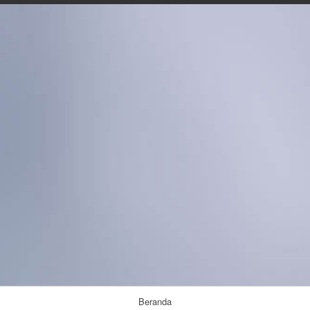
Skip
to
content
Beranda