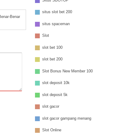
Situs SBOTOP
situs slot bet 200
Benar-Benar
situs spaceman
Slot
slot bet 100
slot bet 200
Slot Bonus New Member 100
slot deposit 10k
slot deposit 5k
slot gacor
slot gacor gampang menang
Slot Online