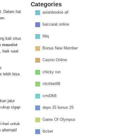
Categories
Juli 2025
l. Dalam hal
asianbookie all
Juni 2025
ran.
baccarat online
Mei 2025
bbq
April 2025
ing kali situs
an
mauslot
Maret 2025
Bonus New Member
, baik saat
Februari 2025
Casino Online
Januari 2025
s
chicky run
 lebih bisa
Desember 2024
clickbet88
November 2024
cmd368
Oktober 2024
kan jalur
September 2024
 cukup sigap
depo 25 bonus 25
Agustus 2024
Gates Of Olympus
i-hari untuk
Juli 2024
alternatif
ibcbet