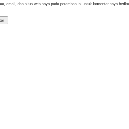
a, email, dan situs web saya pada peramban ini untuk komentar saya beriku