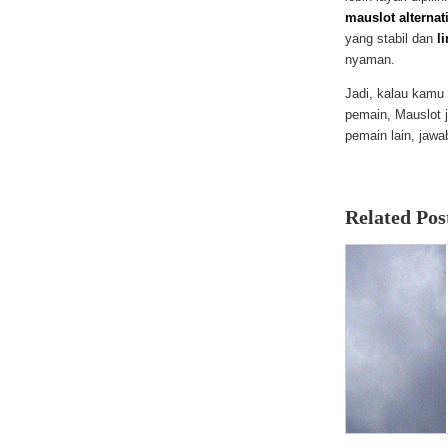
mauslot alternati
yang stabil dan
l
nyaman.
Jadi, kalau kamu 
pemain, Mauslot j
pemain lain, jawa
Related Pos