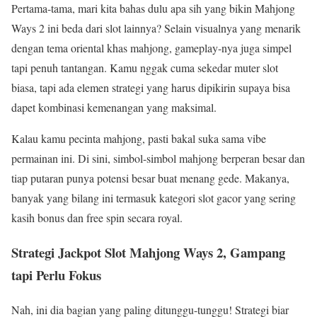
Pertama-tama, mari kita bahas dulu apa sih yang bikin Mahjong
Ways 2 ini beda dari slot lainnya? Selain visualnya yang menarik
dengan tema oriental khas mahjong, gameplay-nya juga simpel
tapi penuh tantangan. Kamu nggak cuma sekedar muter slot
biasa, tapi ada elemen strategi yang harus dipikirin supaya bisa
dapet kombinasi kemenangan yang maksimal.
Kalau kamu pecinta mahjong, pasti bakal suka sama vibe
permainan ini. Di sini, simbol-simbol mahjong berperan besar dan
tiap putaran punya potensi besar buat menang gede. Makanya,
banyak yang bilang ini termasuk kategori slot gacor yang sering
kasih bonus dan free spin secara royal.
Strategi Jackpot Slot Mahjong Ways 2, Gampang
tapi Perlu Fokus
Nah, ini dia bagian yang paling ditunggu-tunggu! Strategi biar