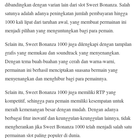
dibandingkan dengan varian lain dari slot Sweet Bonanza. Salah
satunya adalah adanya peningkatan jumlah pembayaran hingga
1000 kali lipat dari taruhan awal, yang membuat permainan ini
menjadi pilihan yang menguntungkan bagi para pemain.
Selain itu, Sweet Bonanza 1000 juga dilengkapi dengan tampilan
grafis yang memukau dan soundtrack yang menyenangkan.
Dengan tema buah-buahan yang cerah dan warna-warni,
permainan ini berhasil menciptakan suasana bermain yang
menyenangkan dan menghibur bagi para pemainnya.
Selain itu, Sweet Bonanza 1000 juga memiliki RTP yang
kompetitif, sehingga para pemain memiliki kesempatan untuk
meraih kemenangan besar dengan mudah. Dengan adanya
berbagai fitur inovatif dan keunggulan-keunggulan lainnya, tidak
mengherankan jika Sweet Bonanza 1000 telah menjadi salah satu
permainan slot paling populer di dunia.