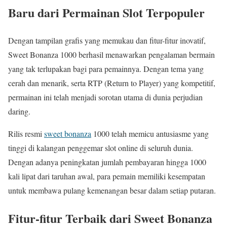
Baru dari Permainan Slot Terpopuler
Dengan tampilan grafis yang memukau dan fitur-fitur inovatif,
Sweet Bonanza 1000 berhasil menawarkan pengalaman bermain
yang tak terlupakan bagi para pemainnya. Dengan tema yang
cerah dan menarik, serta RTP (Return to Player) yang kompetitif,
permainan ini telah menjadi sorotan utama di dunia perjudian
daring.
Rilis resmi
sweet bonanza
1000 telah memicu antusiasme yang
tinggi di kalangan penggemar slot online di seluruh dunia.
Dengan adanya peningkatan jumlah pembayaran hingga 1000
kali lipat dari taruhan awal, para pemain memiliki kesempatan
untuk membawa pulang kemenangan besar dalam setiap putaran.
Fitur-fitur Terbaik dari Sweet Bonanza