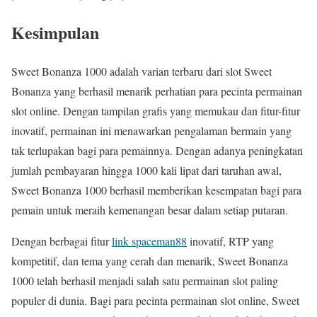
Kesimpulan
Sweet Bonanza 1000 adalah varian terbaru dari slot Sweet
Bonanza yang berhasil menarik perhatian para pecinta permainan
slot online. Dengan tampilan grafis yang memukau dan fitur-fitur
inovatif, permainan ini menawarkan pengalaman bermain yang
tak terlupakan bagi para pemainnya. Dengan adanya peningkatan
jumlah pembayaran hingga 1000 kali lipat dari taruhan awal,
Sweet Bonanza 1000 berhasil memberikan kesempatan bagi para
pemain untuk meraih kemenangan besar dalam setiap putaran.
Dengan berbagai fitur
link spaceman88
inovatif, RTP yang
kompetitif, dan tema yang cerah dan menarik, Sweet Bonanza
1000 telah berhasil menjadi salah satu permainan slot paling
populer di dunia. Bagi para pecinta permainan slot online, Sweet