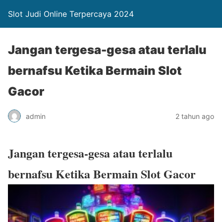
Slot Judi Online Terpercaya 2024
Jangan tergesa-gesa atau terlalu
bernafsu Ketika Bermain Slot
Gacor
admin
2 tahun ago
Jangan tergesa-gesa atau terlalu
bernafsu Ketika Bermain Slot Gacor