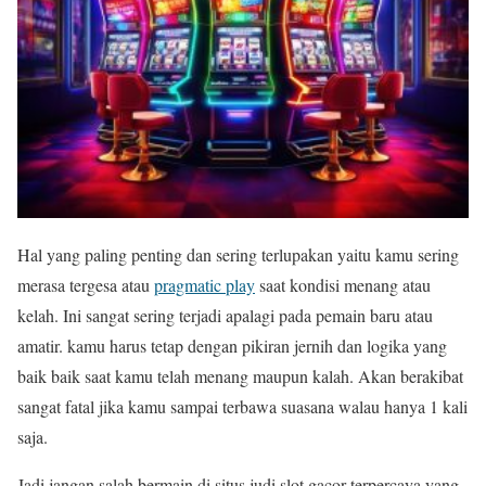
Hal yang paling penting dan sering terlupakan yaitu kamu sering
merasa tergesa atau
pragmatic play
saat kondisi menang atau
kelah. Ini sangat sering terjadi apalagi pada pemain baru atau
amatir. kamu harus tetap dengan pikiran jernih dan logika yang
baik baik saat kamu telah menang maupun kalah. Akan berakibat
sangat fatal jika kamu sampai terbawa suasana walau hanya 1 kali
saja.
Jadi jangan salah bermain di situs judi slot gacor terpercaya yang