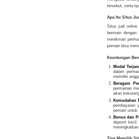
tersebut, serta ti
Apa Itu Situs Ju
Situs judi onlin
bermain dengan s
menikmati perma
pemain bisa menc
Keuntungan Berm
Modal Terjan
dalam permai
memiliki angga
Beragam Pe
permainan men
akan kekurang
Kemudahan T
pembayaran y
pemain untuk 
Bonus dan P
deposit kecil
meningkatkan
Tips Memilih Si