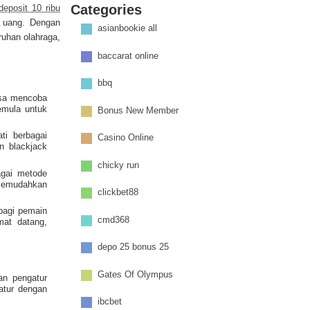
Categories
deposit 10 ribu
Juli 2025
 uang. Dengan
asianbookie all
ruhan olahraga,
Juni 2025
baccarat online
Mei 2025
bbq
April 2025
isa mencoba
Maret 2025
emula untuk
Bonus New Member
Februari 2025
ti berbagai
Casino Online
n blackjack
Januari 2025
chicky run
agai metode
Desember 2024
 memudahkan
clickbet88
November 2024
bagi pemain
cmd368
mat datang,
Oktober 2024
September 2024
depo 25 bonus 25
Agustus 2024
Gates Of Olympus
an pengatur
iatur dengan
Juli 2024
ibcbet