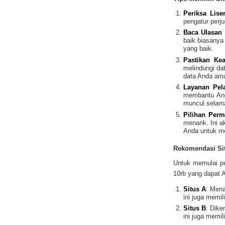
Periksa Lise
pengatur perju
Baca Ulasan 
baik biasanya
yang baik.
Pastikan Ke
melindungi da
data Anda am
Layanan Pel
membantu And
muncul selam
Pilihan Per
menarik. Ini
Anda untuk m
Rekomendasi Sit
Untuk memulai pe
10rb yang dapat 
Situs A
: Mena
ini juga memi
Situs B
: Dike
ini juga memil