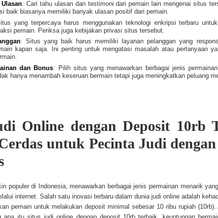
 Ulasan
: Cari tahu ulasan dan testimoni dari pemain lain mengenai situs ter
i baik biasanya memiliki banyak ulasan positif dari pemain.
Situs yang terpercaya harus menggunakan teknologi enkripsi terbaru untuk
aksi pemain. Periksa juga kebijakan privasi situs tersebut.
anggan
: Situs yang baik harus memiliki layanan pelanggan yang respons
ain kapan saja. Ini penting untuk mengatasi masalah atau pertanyaan y
rmain.
mainan dan Bonus
: Pilih situs yang menawarkan berbagai jenis permaina
tidak hanya menambah keseruan bermain tetapi juga meningkatkan peluang m
udi Online dengan Deposit 10rb 
 Cerdas untuk Pecinta Judi denga
s
kin populer di Indonesia, menawarkan berbagai jenis permainan menarik yan
lui internet. Salah satu inovasi terbaru dalam dunia judi online adalah kehad
n pemain untuk melakukan deposit minimal sebesar 10 ribu rupiah (10rb). A
 apa itu situs judi online dengan deposit 10rb terbaik, keuntungan bermain