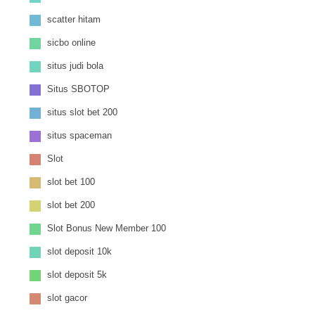
scatter hitam
sicbo online
situs judi bola
Situs SBOTOP
situs slot bet 200
situs spaceman
Slot
slot bet 100
slot bet 200
Slot Bonus New Member 100
slot deposit 10k
slot deposit 5k
slot gacor