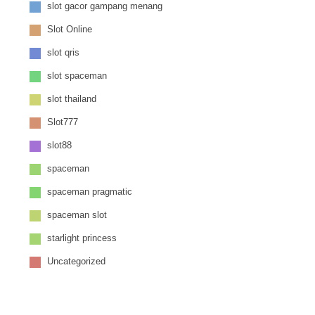
slot gacor gampang menang
Slot Online
slot qris
slot spaceman
slot thailand
Slot777
slot88
spaceman
spaceman pragmatic
spaceman slot
starlight princess
Uncategorized