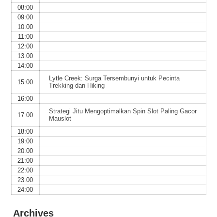
08:00
09:00
10:00
11:00
12:00
13:00
14:00
Lytle Creek: Surga Tersembunyi untuk Pecinta
15:00
Trekking dan Hiking
16:00
Strategi Jitu Mengoptimalkan Spin Slot Paling Gacor
17:00
Mauslot
18:00
19:00
20:00
21:00
22:00
23:00
24:00
Archives