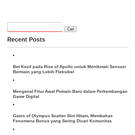
Cari
Recent Posts
Bet Kecil pada Rise of Apollo untuk Menikmati Sensasi
Bermain yang Lebih Fleksibel
Mengenal Fitur Awal Pemain Baru dalam Perkembangan
Game Digital
Gates of Olympus Scatter Slot Hitam, Membahas
Fenomena Bonus yang Sering Dicari Komunitas