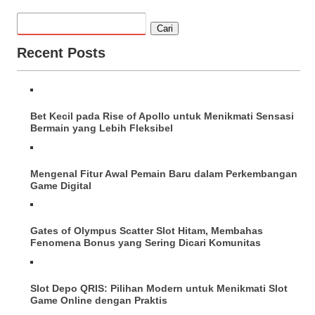
Cari
Recent Posts
Bet Kecil pada Rise of Apollo untuk Menikmati Sensasi
Bermain yang Lebih Fleksibel
Mengenal Fitur Awal Pemain Baru dalam Perkembangan
Game Digital
Gates of Olympus Scatter Slot Hitam, Membahas
Fenomena Bonus yang Sering Dicari Komunitas
Slot Depo QRIS: Pilihan Modern untuk Menikmati Slot
Game Online dengan Praktis