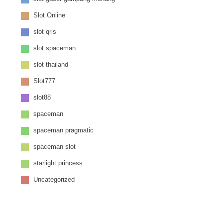
Slot Online
slot qris
slot spaceman
slot thailand
Slot777
slot88
spaceman
spaceman pragmatic
spaceman slot
starlight princess
Uncategorized