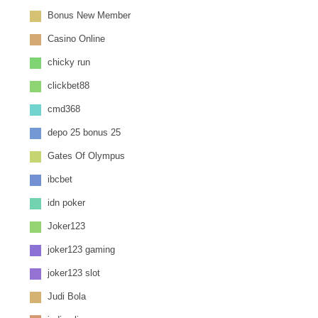
Desember 2024
Bonus New Member
November 2024
Casino Online
Oktober 2024
chicky run
September 2024
Agustus 2024
clickbet88
Juli 2024
cmd368
Juni 2024
depo 25 bonus 25
Mei 2024
Gates Of Olympus
April 2024
Maret 2024
ibcbet
Februari 2024
idn poker
Juni 2021
Joker123
Juli 2011
joker123 gaming
joker123 slot
Judi Bola