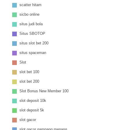
scatter hitam
sicbo online
situs judi bola
Situs SBOTOP
situs slot bet 200
situs spaceman
Slot
slot bet 100
slot bet 200
Slot Bonus New Member 100
slot deposit 10k
slot deposit 5k
slot gacor
slot gacor gampang menang