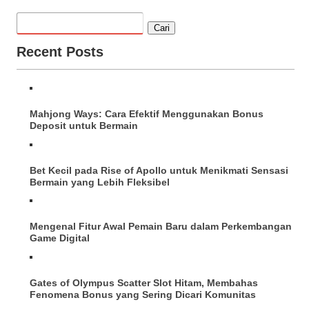
Cari
Recent Posts
Mahjong Ways: Cara Efektif Menggunakan Bonus
Deposit untuk Bermain
Bet Kecil pada Rise of Apollo untuk Menikmati Sensasi
Bermain yang Lebih Fleksibel
Mengenal Fitur Awal Pemain Baru dalam Perkembangan
Game Digital
Gates of Olympus Scatter Slot Hitam, Membahas
Fenomena Bonus yang Sering Dicari Komunitas