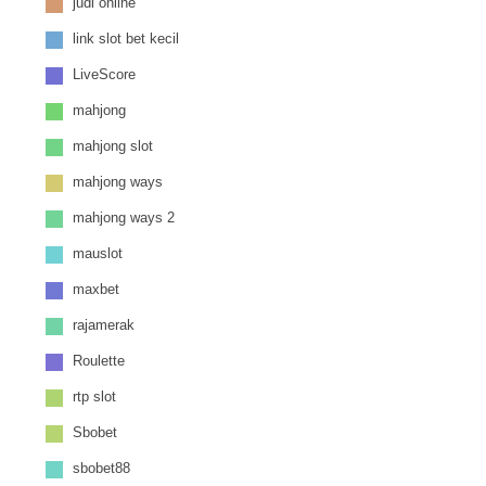
judi online
link slot bet kecil
LiveScore
mahjong
mahjong slot
mahjong ways
mahjong ways 2
mauslot
maxbet
rajamerak
Roulette
rtp slot
Sbobet
sbobet88