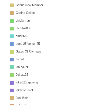
Desember 2024
Bonus New Member
November 2024
Casino Online
Oktober 2024
chicky run
September 2024
Agustus 2024
clickbet88
Juli 2024
cmd368
Juni 2024
depo 25 bonus 25
Mei 2024
Gates Of Olympus
April 2024
Maret 2024
ibcbet
Februari 2024
idn poker
Juni 2021
Joker123
Juli 2011
joker123 gaming
joker123 slot
Judi Bola